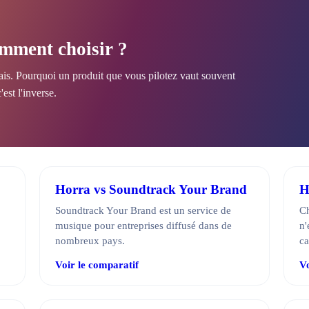
omment choisir ?
ais. Pourquoi un produit que vous pilotez vaut souvent
est l'inverse.
Horra vs Soundtrack Your Brand
H
Soundtrack Your Brand est un service de
Ch
musique pour entreprises diffusé dans de
n'
nombreux pays.
ca
Voir le comparatif
Vo