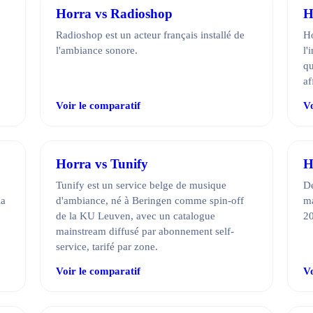
Horra vs Radioshop
H
Radioshop est un acteur français installé de
Ho
l'ambiance sonore.
l'
qu
af
Voir le comparatif
Vo
Horra vs Tunify
H
Tunify est un service belge de musique
De
la
d'ambiance, né à Beringen comme spin-off
ma
de la KU Leuven, avec un catalogue
2
mainstream diffusé par abonnement self-
service, tarifé par zone.
Voir le comparatif
Vo