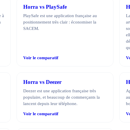
Horra vs PlaySafe
H
e à
PlaySafe est une application française au
La
s
positionnement très clair : économiser la
ar
SACEM.
so
el
dé
qu
Voir le comparatif
Vo
Horra vs Deezer
H
Deezer est une application française très
Ap
populaire, et beaucoup de commerçants la
au
lancent depuis leur téléphone.
bo
Voir le comparatif
Vo