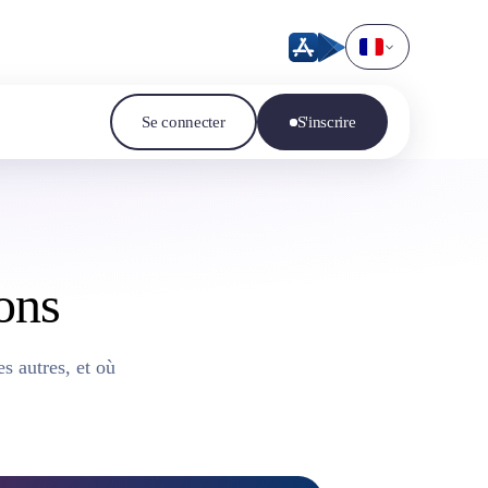
Se connecter
S'inscrire
ions
s autres, et où