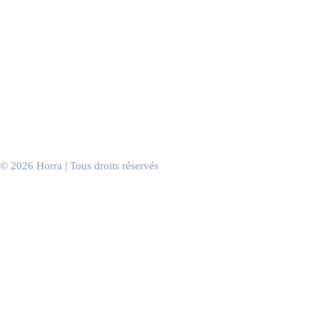
Boutiques & concept stores
Centres commerciaux
Hôtels
Spas & instituts
Discothèques & clubs
Casinos
Salles de sport
Salons de coiffure
Cabinets & salles d’attente
Bureaux & espaces de travail
Événements d’entreprise
© 2026 Horra | Tous droits réservés