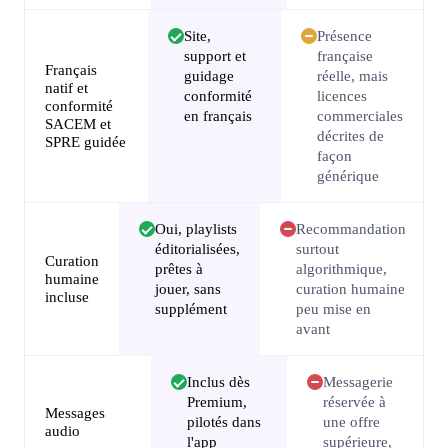
Site,
Présence
support et
française
Français
guidage
réelle, mais
natif et
conformité
licences
conformité
en français
commerciales
SACEM et
décrites de
SPRE guidée
façon
générique
Oui, playlists
Recommandation
éditorialisées,
surtout
Curation
prêtes à
algorithmique,
humaine
jouer, sans
curation humaine
incluse
supplément
peu mise en
avant
Inclus dès
Messagerie
Premium,
réservée à
Messages
pilotés dans
une offre
audio
l'app
supérieure,