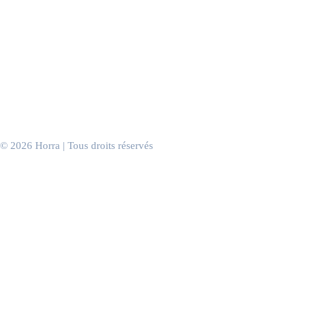
Centres commerciaux
Hôtels
Spas & instituts
Discothèques & clubs
Casinos
Salles de sport
Salons de coiffure
Cabinets & salles d’attente
Bureaux & espaces de travail
Événements d’entreprise
© 2026 Horra | Tous droits réservés