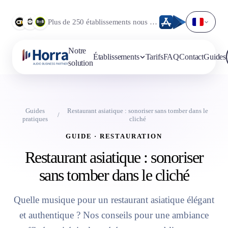
Plus de 250 établissements nous font déjà confiance.
Notre
Établissements
Tarifs
FAQ
Contact
Guides
solution
Guides
Restaurant asiatique : sonoriser sans tomber dans le
/
pratiques
cliché
GUIDE · RESTAURATION
Restaurant asiatique : sonoriser
sans tomber dans le cliché
Quelle musique pour un restaurant asiatique élégant
et authentique ? Nos conseils pour une ambiance