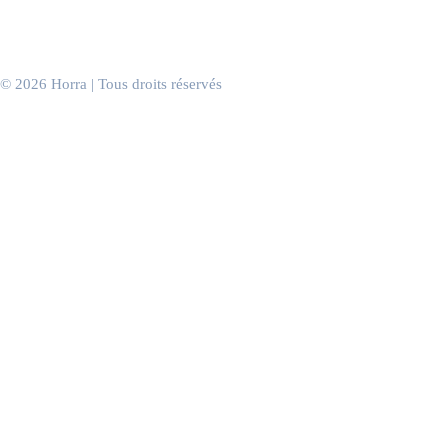
Salons de coiffure
Cabinets & salles d’attente
Bureaux & espaces de travail
Événements d’entreprise
© 2026 Horra | Tous droits réservés