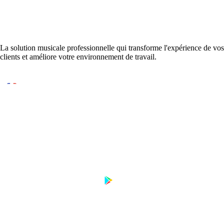
La solution musicale professionnelle qui transforme l'expérience de vos
clients et améliore votre environnement de travail.
Conçu et développé en France
DISPONIBLE SUR
Télécharger sur
Disponible sur
App Store
Google Play
PRODUIT
RESSOURCES
Tarifs
Contact
FAQ
Guides