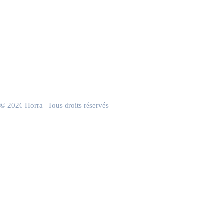
Centres commerciaux
Hôtels
Spas & instituts
Discothèques & clubs
Casinos
Salles de sport
Salons de coiffure
Cabinets & salles d’attente
Bureaux & espaces de travail
Événements d’entreprise
© 2026 Horra | Tous droits réservés