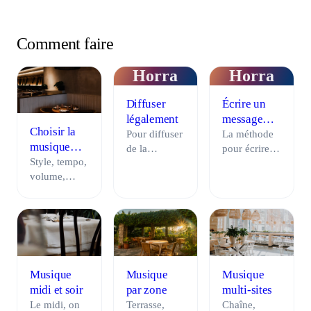
Comment faire
Horra
Horra
Diffuser
Écrire un
légalement
message
Choisir la
audio
Pour diffuser
La méthode
musique
de la
pour écrire
d'un
Style, tempo,
musique
un message
restaurant
volume,
légalement
audio
moments de
dans un
efficace en
la journée :
commerce, il
point de
la méthode
faut une
vente : la
simple pour
source
checklist en
choisir la
licenciée
7 points et 5
musique de
pour l'usage
trames prêtes
Musique
Musique
Musique
votre
pro et être en
à l'emploi
midi et soir
par zone
multi-sites
restaurant et
règle avec la
(accueil,
Le midi, on
Terrasse,
Chaîne,
créer une
SACEM.
promo,