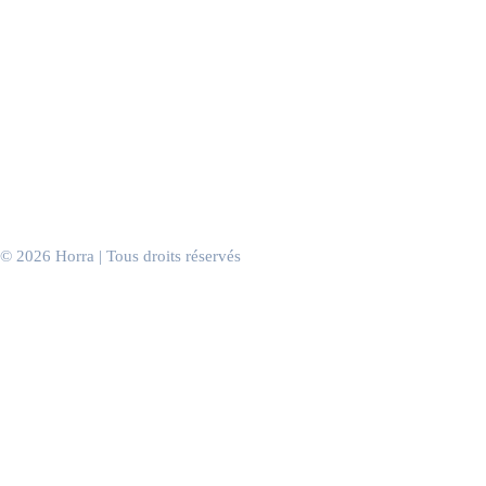
Boutiques & concept stores
Centres commerciaux
Hôtels
Spas & instituts
Discothèques & clubs
Casinos
Salles de sport
Salons de coiffure
Cabinets & salles d’attente
Bureaux & espaces de travail
Événements d’entreprise
© 2026 Horra | Tous droits réservés