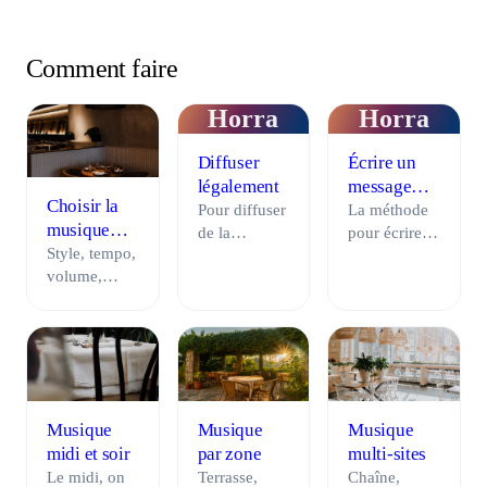
Comment faire
Horra
Horra
Diffuser
Écrire un
légalement
message
Choisir la
audio
Pour diffuser
La méthode
musique
de la
pour écrire
d'un
Style, tempo,
musique
un message
restaurant
volume,
légalement
audio
moments de
dans un
efficace en
la journée :
commerce, il
point de
la méthode
faut une
vente : la
simple pour
source
checklist en
choisir la
licenciée
7 points et 5
musique de
pour l'usage
trames prêtes
Musique
Musique
Musique
votre
pro et être en
à l'emploi
midi et soir
par zone
multi-sites
restaurant et
règle avec la
(accueil,
Le midi, on
Terrasse,
Chaîne,
créer une
SACEM.
promo,