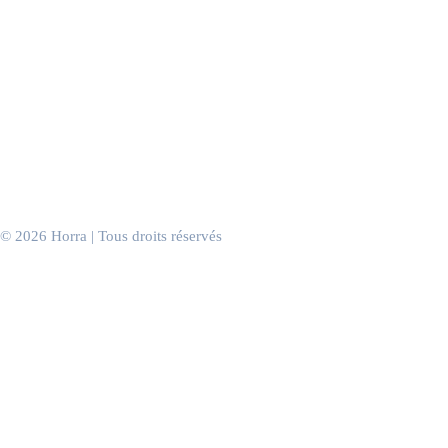
Boutiques & concept stores
Centres commerciaux
Hôtels
Spas & instituts
Discothèques & clubs
Casinos
Salles de sport
Salons de coiffure
Cabinets & salles d’attente
Bureaux & espaces de travail
Événements d’entreprise
© 2026 Horra | Tous droits réservés