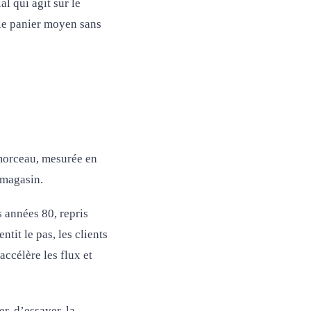
l qui agit sur le
r le panier moyen sans
 morceau, mesurée en
 magasin.
 années 80, repris
it le pas, les clients
accélère les flux et
r, d’essayer, la