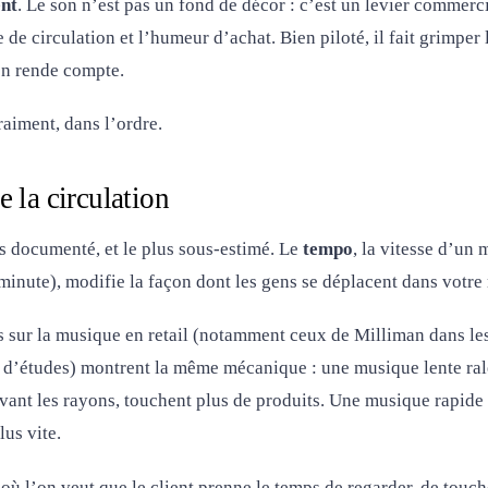
ent
. Le son n’est pas un fond de décor : c’est un levier commercia
 de circulation et l’humeur d’achat. Bien piloté, il fait grimpe
en rende compte.
raiment, dans l’ordre.
 la circulation
us documenté, et le plus sous-estimé. Le
tempo
, la vitesse d’un
inute), modifie la façon dont les gens se déplacent dans votre
s sur la musique en retail (notamment ceux de Milliman dans les
 d’études) montrent la même mécanique : une musique lente ralent
evant les rayons, touchent plus de produits. Une musique rapide 
lus vite.
 où l’on veut que le client prenne le temps de regarder, de touche