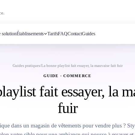
ce.
 solution
Établissements
Tarifs
FAQ
Contact
Guides
Guides pratiques
/
La bonne playlist fait essayer, la mauvaise fait fuir
GUIDE · COMMERCE
aylist fait essayer, la m
fuir
que dans un magasin de vêtements pour vendre plus ? Sty
elon votre cible pour une ambiance qui pousse à essayer et 