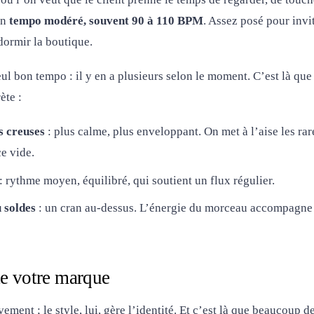
un
tempo modéré, souvent 90 à 110 BPM
. Assez posé pour invit
dormir la boutique.
eul bon tempo : il y en a plusieurs selon le moment. C’est là qu
ète :
s creuses
: plus calme, plus enveloppant. On met à l’aise les rare
e vide.
: rythme moyen, équilibré, qui soutient un flux régulier.
 soldes
: un cran au-dessus. L’énergie du morceau accompagne l
te votre marque
ment ; le style, lui, gère l’identité. Et c’est là que beaucoup d