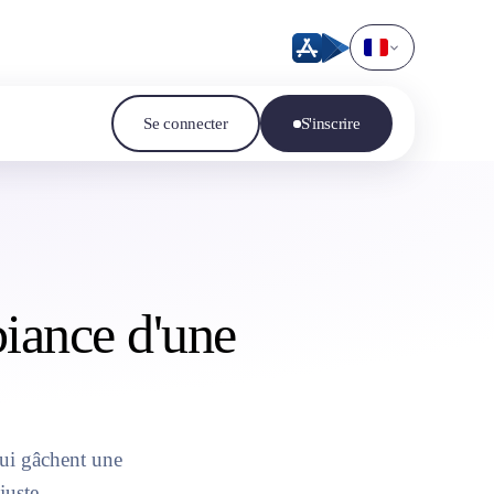
Se connecter
S'inscrire
biance d'une
qui gâchent une
juste.