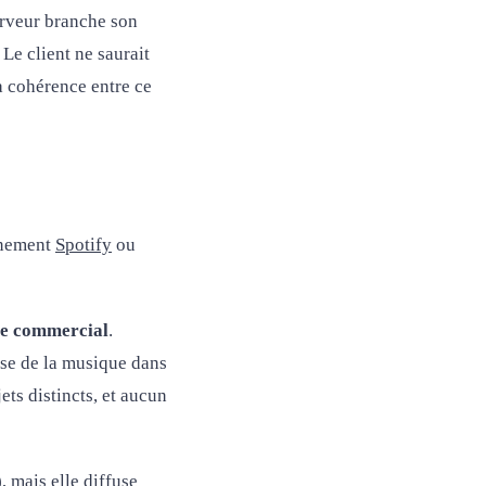
rveur branche son
Le client ne saurait
La cohérence entre ce
onnement
Spotify
ou
age commercial
.
se de la musique dans
ets distincts, et aucun
 mais elle diffuse