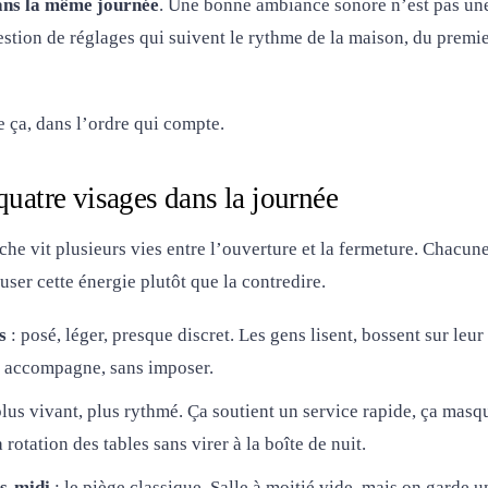
dans la même journée
. Une bonne ambiance sonore n’est pas une
estion de réglages qui suivent le rythme de la maison, du premie
 ça, dans l’ordre qui compte.
quatre visages dans la journée
he vit plusieurs vies entre l’ouverture et la fermeture. Chacune
user cette énergie plutôt que la contredire.
s
: posé, léger, presque discret. Les gens lisent, bossent sur leur
i accompagne, sans imposer.
plus vivant, plus rythmé. Ça soutient un service rapide, ça masq
rotation des tables sans virer à la boîte de nuit.
ès-midi
: le piège classique. Salle à moitié vide, mais on garde 