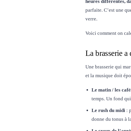
heures différentes, 
parfaite. C’est une qu
verre.
Voici comment on cale
La brasserie a 
Une brasserie qui marc
et la musique doit épo
Le matin / les café
temps. Un fond qu
Le rush du midi
: 
donne du tonus à la 
Le creux de l’apr