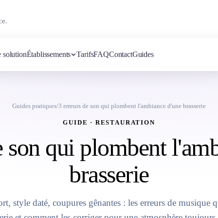
ce.
 solution
Établissements
Tarifs
FAQ
Contact
Guides
Guides pratiques
/
3 erreurs de son qui plombent l'ambiance d'une brasserie
GUIDE · RESTAURATION
e son qui plombent l'am
brasserie
rt, style daté, coupures gênantes : les erreurs de musique 
erie et comment les corriger pour une atmosphère toujours 