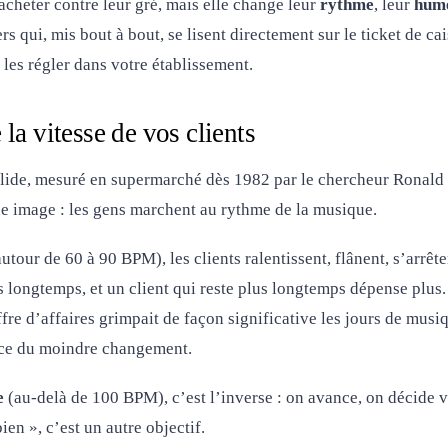
acheter contre leur gré, mais elle change leur
rythme
, leur
hum
ers qui, mis bout à bout, se lisent directement sur le ticket de ca
les régler dans votre établissement.
la vitesse de vos clients
 solide, mesuré en supermarché dès 1982 par le chercheur Ronald
ne image : les gens marchent au rythme de la musique.
utour de 60 à 90 BPM), les clients ralentissent, flânent, s’arrêt
us longtemps, et un client qui reste plus longtemps dépense plus
ffre d’affaires grimpait de façon significative les jours de musiq
nce du moindre changement.
e
(au-delà de 100 BPM), c’est l’inverse : on avance, on décide vit
ien », c’est un autre objectif.