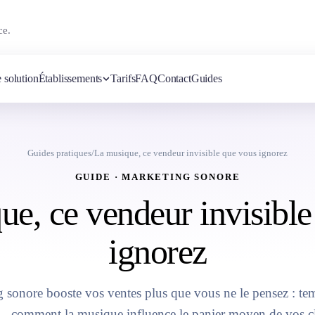
ce.
 solution
Établissements
Tarifs
FAQ
Contact
Guides
Guides pratiques
/
La musique, ce vendeur invisible que vous ignorez
GUIDE · MARKETING SONORE
ue, ce vendeur invisible
ignorez
 sonore booste vos ventes plus que vous ne le pensez : t
… comment la musique influence le panier moyen de vos cl