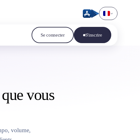
Se connecter
S'inscrire
 que vous
empo, volume,
ients.