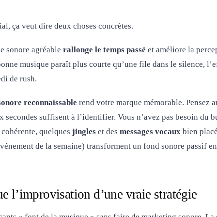
al, ça veut dire deux choses concrètes.
e sonore agréable
rallonge le temps passé
et améliore la percep
 bonne musique paraît plus courte qu’une file dans le silence, l’
edi de rush.
 sonore reconnaissable
rend votre marque mémorable. Pensez a
x secondes suffisent à l’identifier. Vous n’avez pas besoin du 
n cohérente, quelques
jingles
et des
messages vocaux
bien placés
énement de la semaine) transforment un fond sonore passif en 
ue l’improvisation d’une vraie stratégie
ts « font de la musique » sans faire de marketing sonore. La d