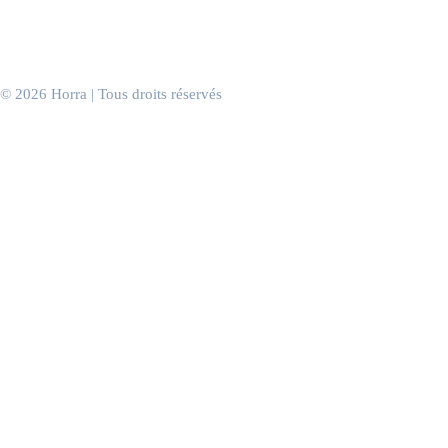
Salons de coiffure
Cabinets & salles d’attente
Bureaux & espaces de travail
Événements d’entreprise
© 2026 Horra | Tous droits réservés