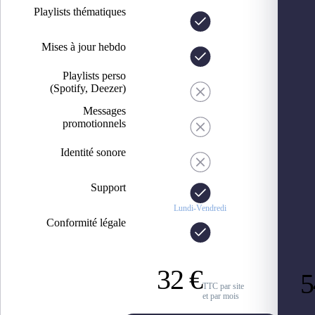
Playlists thématiques
Mises à jour hebdo
Playlists perso
(Spotify, Deezer)
Messages
promotionnels
Identité sonore
Support
Lundi-Vendredi
Conformité légale
32 €
5
TTC par site
et par mois