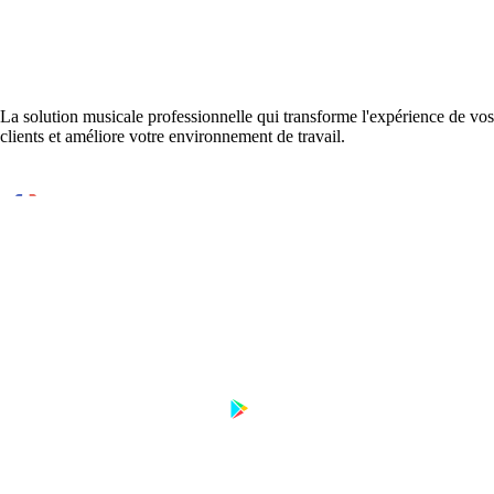
La solution musicale professionnelle qui transforme l'expérience de vos
clients et améliore votre environnement de travail.
Conçu et développé en France
DISPONIBLE SUR
Télécharger sur
Disponible sur
App Store
Google Play
PRODUIT
RESSOURCES
Tarifs
Contact
FAQ
Guides