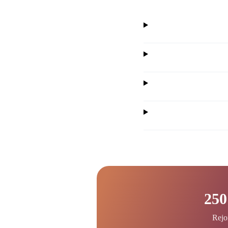
250
Rejo