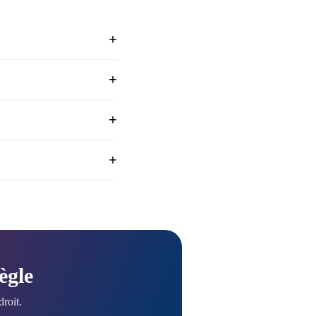
ègle
roit.