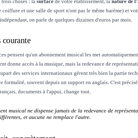
trois choses : la
surface
de votre établissement, la
nature de l'
e coiffure et une salle de sport n'ont pas le même barème) et vo
 indépendant, on parle de quelques dizaines d'euros par mois.
s courante
s pensent qu'un abonnement musical les met automatiquement 
ment donne accès à la musique, mais la redevance de représentat
upart des services internationaux gèrent très bien la partie tec
tte formalité, souvent depuis un support en anglais. C'est précis
nçais, documents à l'appui, change tout.
nt musical ne dispense jamais de la redevance de représenta
ifférentes, et aucune ne remplace l'autre.