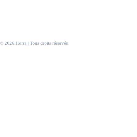
Discothèques & clubs
Casinos
Salles de sport
Salons de coiffure
Cabinets & salles d’attente
Bureaux & espaces de travail
Événements d’entreprise
© 2026 Horra | Tous droits réservés