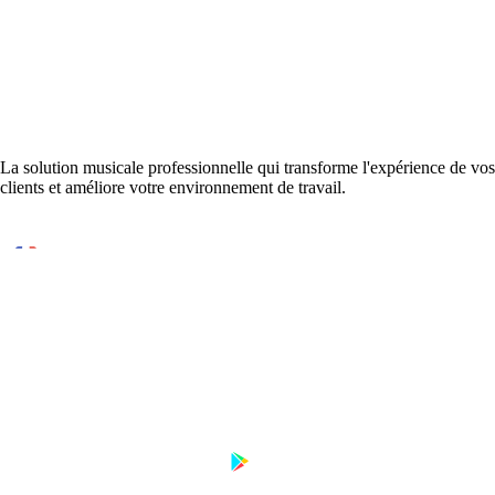
La solution musicale professionnelle qui transforme l'expérience de vos
clients et améliore votre environnement de travail.
Conçu et développé en France
DISPONIBLE SUR
Télécharger sur
Disponible sur
App Store
Google Play