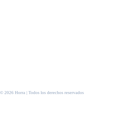
Cafeterías & coffee shops
Condiciones de uso
Cervecerías
Condiciones de venta
Panaderías & pastelerías
Comida rápida
Tiendas de ropa
Boutiques & concept stores
Centros comerciales
Hoteles
Spas & institutos
Discotecas & clubs
Casinos
Gimnasios
Peluquerías
Consultas & salas de espera
Oficinas & espacios de trabajo
Eventos de empresa
© 2026 Horra | Todos los derechos reservados