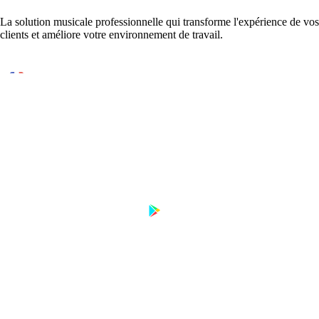
La solution musicale professionnelle qui transforme l'expérience de vos
clients et améliore votre environnement de travail.
Conçu et développé en France
DISPONIBLE SUR
Télécharger sur
Disponible sur
App Store
Google Play
PRODUIT
RESSOURCES
Tarifs
Contact
FAQ
Guides
Application ou agence
Streaming en commerce
Notre méthode
Comparatifs
SACEM et conformité